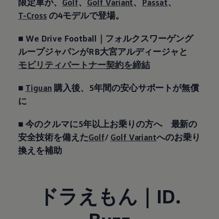
限定車が、
Golf
、
Golf Variant
、
Passat
、
T-Cross
の4モデルで登場。
■ We Drive Football｜フォルクスワーゲング
ループジャパンが​RB大宮アルディージャと
モビリティパートナー契約を締結
■
Tiguan
購入後、5年間の安心サポートが無償
に
■ 今のクルマに5年以上お乗りの方へ 最新の
安全技術を備えた
Golf
/
Golf Variant
へのお乗り
換えを補助
ドラえもん｜ID.