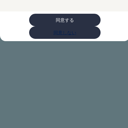
購入検討中の方へ
オファー(購入サポート・金利情報)
オファー
金利情報
同意する
Golf お乗り換えを10万円補助
Tiguan 購入後、5年間の安心サポートが無償
同意しない
Golf Variant お乗り換えを10万円補助
Volkswagenアンバサダープログラム
ファイナンシャルサービス
ファイナンシャルサービス
フォルクスワーゲン自動車保険プラス
Volkswagen Card
お支払いシミュレーション
モデル別月々のお支払い例
ライフスタイルに合ったプランをみつける
カスタマーポータル 登録・ログイン
Match Maker 登録・ログイン
補助金・エコカー優遇制度
補助金・エコカー優遇制度
ID.4
Golf
Golf Variant
Passat
ID. Buzz
アフターサービス