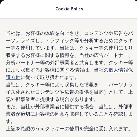
モデル＆見積りシミュレーション
Cookie Policy
デジタルカタログ
セーフティ マイスター
デジタルカタログ
Skip to
Skip
ID. Buzz
当社は、お客様の体験を向上させ、コンテンツや広告をパ
main
to
T-Cross
ーソナライズし、トラフィック等を分析するためにクッキ
content
footer
Tiguan
Golf
ー等を使用しています。当社は、クッキー等の使用により
Golf GTI
収集するお客様に関する情報を、当社の広告パートナー、
Golf R
分析パートナー等の外部事業者と共有します。クッキー等
Golf Variant
Golf R Variant
により収集するお客様に関する情報は、当社の
個人情報保
Passat
護方針
に従って取り扱われます。
ID.4
当社は、クッキー等により収集した情報を、［パーソナラ
Polo
Polo GTI
イズ化されたコンテンツや広告の提供を目的］として、上
Golf Touran
記外部事業者に提供する場合があります。
T-Roc
また、当社が外部事業者に提供する場合、当社は、外部事
T-Roc R
フォルクスワーゲンマガジン
業者が適切にお客様の同意を取得していることを確認しま
キャンペーン/イベント
す。
ライフスタイル
上記を確認のうえクッキーの使用を完全に受け入れます。
レビュー動画
ブランドストーリー