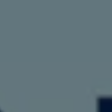
認定中古車
“Certified Pre-Owned”の品質とは
延長保証サービスガイド
9つの約束
スマート買取
キャンペーン/ファイナンスプログラム
フォルクスワーゲンについて
企業情報
会社概要
会社概要EN
採用情報
正規ディーラー地域別採用情報
倫理・リスク管理・コンプライアンス
プレスリリース
2025
2024
2023
2022
2021
2020
2019
2018
2017
2016
2015