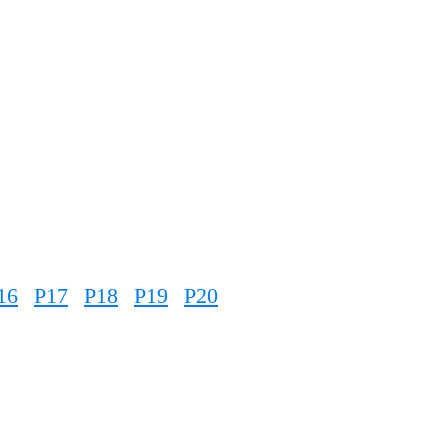
16
P17
P18
P19
P20