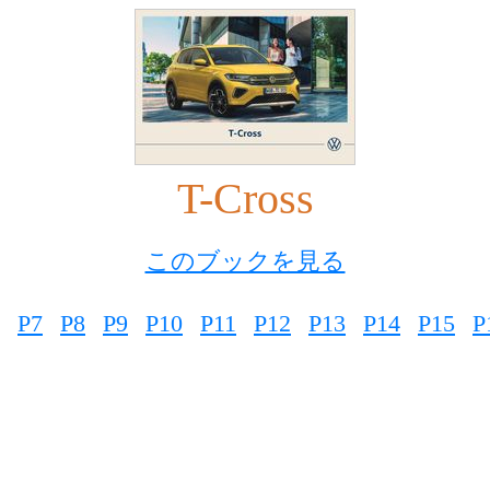
T-Cross
このブックを見る
P7
P8
P9
P10
P11
P12
P13
P14
P15
P